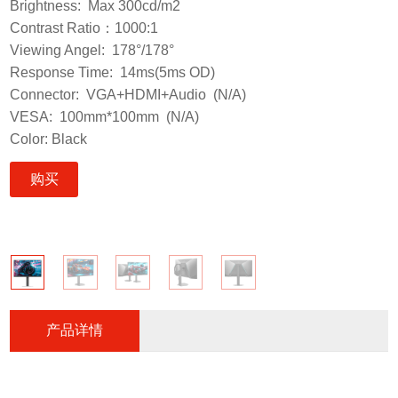
Brightness: Max 300cd/m2
Contrast Ratio：1000:1
Viewing Angel: 178°/178°
Response Time: 14ms(5ms OD)
Connector: VGA+HDMI+Audio (N/A)
VESA: 100mm*100mm (N/A)
Color: Black
购买
产品详情