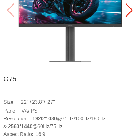
G75
Size: 22'' / 23.8''/ 27''
Panel: VA/IPS
Resolution:
1920*1080
@75Hz/100Hz/180Hz
&
2560*1440
@60Hz/75Hz
Aspect Ratio: 16:9