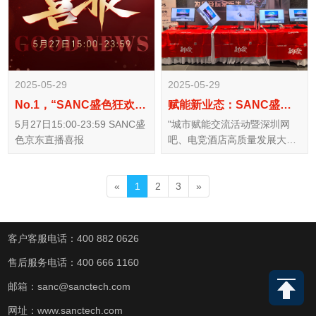
2025-05-29
2025-05-29
No.1，“SANC盛色狂欢日”喜报！
赋能新业态：SANC盛色亮相深圳电竞产业盛会
5月27日15:00-23:59 SANC盛
"城市赋能交流活动暨深圳网
色京东直播喜报
吧、电竞酒店高质量发展大
会"隆重举行。
«
1
2
3
»
客户客服电话：400 882 0626
售后服务电话：400 666 1160
邮箱：sanc@sanctech.com
网址：www.sanctech.com