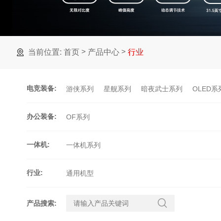
>
>
当前位置:
首页
产品中心
行业
电竞装备
:
游侠系列
星舰系列
暗夜武士系列
OLED系
办公装备
:
OF系列
一体机
:
一体机系列
行业
:
通用机型
产品搜索
: