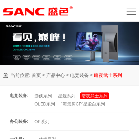
>
>
>
当前位置:
首页
产品中心
电竞装备
暗夜武士系列
电竞装备
:
游侠系列
星舰系列
暗夜武士系列
OLED系列
“海景房CP”星尘白系列
办公装备
:
OF系列
一体机
: