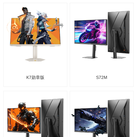
K7勋章版
S72M