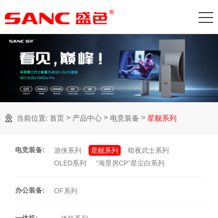
>
>
>
当前位置:
首页
产品中心
电竞装备
星舰系列
电竞装备
:
游侠系列
星舰系列
暗夜武士系列
OLED系列
“海景房CP”星尘白系列
办公装备
:
OF系列
一体机
: