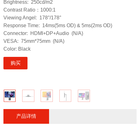
Brightness: 250cd/m2
Contrast Ratio：1000:1
Viewing Angel: 178°/178°
Response Time: 14ms(5ms OD) & 5ms(2ms OD)
Connector: HDMI+DP+Audio (N/A)
VESA: 75mm*75mm (N/A)
Color: Black
购买
产品详情