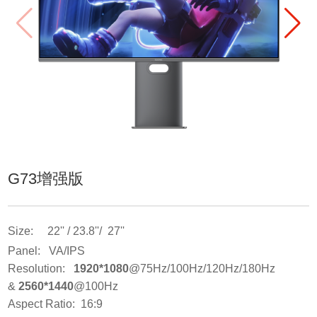
G73增强版
Size: 22'' / 23.8''/ 27''
Panel: VA/IPS
Resolution:
1920*1080
@75Hz/100Hz/120Hz/180Hz
&
2560*1440
@100Hz
Aspect Ratio: 16:9