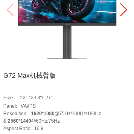
G72 Max机械臂版
Size: 22'' / 23.8''/ 27''
Panel: VA/IPS
Resolution:
1920*1080
@75Hz/100Hz/180Hz
&
2560*1440
@60Hz/75Hz
Aspect Ratio: 16:9