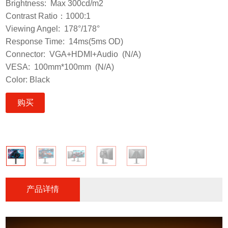
Brightness: Max 300cd/m2
Contrast Ratio：1000:1
Viewing Angel: 178°/178°
Response Time: 14ms(5ms OD)
Connector: VGA+HDMI+Audio (N/A)
VESA: 100mm*100mm (N/A)
Color: Black
购买
产品详情